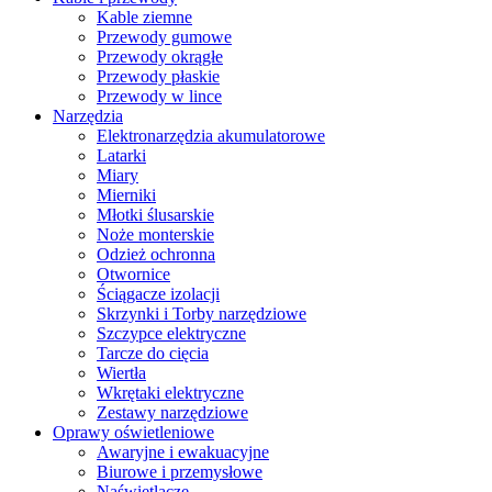
Kable ziemne
Przewody gumowe
Przewody okrągłe
Przewody płaskie
Przewody w lince
Narzędzia
Elektronarzędzia akumulatorowe
Latarki
Miary
Mierniki
Młotki ślusarskie
Noże monterskie
Odzież ochronna
Otwornice
Ściągacze izolacji
Skrzynki i Torby narzędziowe
Szczypce elektryczne
Tarcze do cięcia
Wiertła
Wkrętaki elektryczne
Zestawy narzędziowe
Oprawy oświetleniowe
Awaryjne i ewakuacyjne
Biurowe i przemysłowe
Naświetlacze