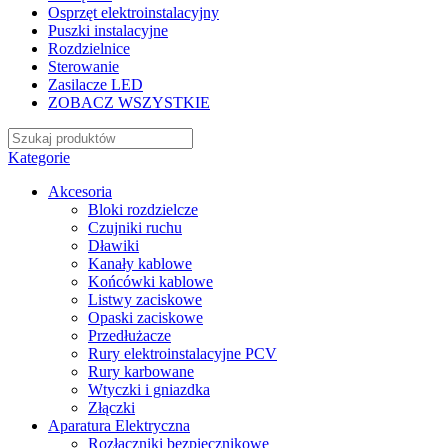
Osprzęt elektroinstalacyjny
Puszki instalacyjne
Rozdzielnice
Sterowanie
Zasilacze LED
ZOBACZ WSZYSTKIE
Kategorie
Akcesoria
Bloki rozdzielcze
Czujniki ruchu
Dławiki
Kanały kablowe
Końcówki kablowe
Listwy zaciskowe
Opaski zaciskowe
Przedłużacze
Rury elektroinstalacyjne PCV
Rury karbowane
Wtyczki i gniazdka
Złączki
Aparatura Elektryczna
Rozłączniki bezpiecznikowe