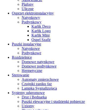
Plafony
Uliczne
Osprzęt elektroinstalacyjny
Natynkowy
Podtynkowy
Karlik Deco
Karlik Logo
Karlik Mini
Ospel Szafir
Puszki instalacyjne
Natynkowe
Podtynkowe
Rozdzielnice
Domowe natynkowe
Domowe podtynkowe
Hermetyczne
Sterowanie
Automaty zmierzchowe
Czujniki zaniku faz
Lampka Sygnalizująca
Systemy odgromowe
Drut i Bednarka
Puszki elewacyjne i studzienki pobiercze
Uziomy