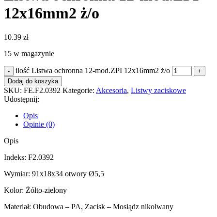
12x16mm2 ż/o
10.39
zł
15 w magazynie
ilość Listwa ochronna 12-mod.ZPI 12x16mm2 ż/o
Dodaj do koszyka
SKU:
FE.F2.0392
Kategorie:
Akcesoria
,
Listwy zaciskowe
Udostępnij:
Opis
Opinie (0)
Opis
Indeks: F2.0392
Wymiar: 91x18x34 otwory Ø5,5
Kolor: Żółto-zielony
Materiał: Obudowa – PA, Zacisk – Mosiądz nikolwany