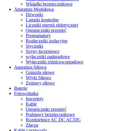
Wkładki bezpiecznikowe
Aparatura Modułowa
Dzwonki
Lampki kontrolne
Liczniki energii elektrycznej
Ograniczniki przepięć
Programatory
Rozłączniki izolacyjne
Styczniki
Szyny łączeniowe
wyłączniki nadprądowe
Wyłączniki różnicowoprądowe
Aparatura Siłowa
Gniazda siłowe
Wtyki Siłowe
Zestawy siłowe
Baterie
Fotowoltaika
Inwertery
Kable
Ograniczniki przepięć
Podstawy bezpiecznikowe
Rozdzielnice AC DC AC/DC
Złącza
Kable i przewody