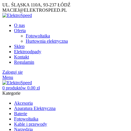
UL. ŚLĄSKA 110A, 93-237 ŁÓDŹ
MACIEJ@ELEKTROSPEED.PL
O nas
Oferta
Fotowoltaika
Hurtownia elektryczna
Sklep
Elektroodpady
Kontakt
Regulamin
Zaloguj się
Menu
0
produktów
0.00
zł
Kategorie
Akcesoria
Aparatura Elektryczna
Baterie
Fotowoltaika
Kable i przewody
Narzędzia