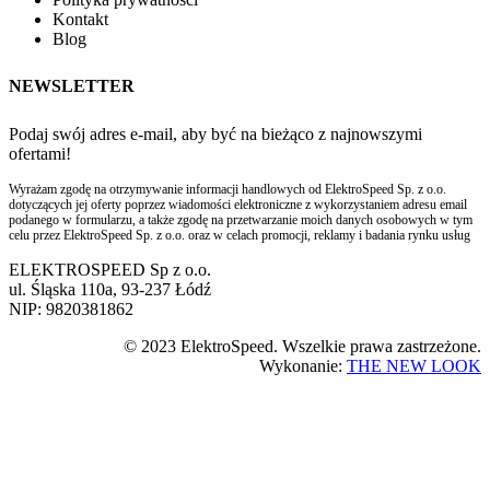
Kontakt
Blog
NEWSLETTER
Podaj swój adres e-mail, aby być na bieżąco z najnowszymi
ofertami!
Wyrażam zgodę na otrzymywanie informacji handlowych od ElektroSpeed Sp. z o.o.
dotyczących jej oferty poprzez wiadomości elektroniczne z wykorzystaniem adresu email
podanego w formularzu, a także zgodę na przetwarzanie moich danych osobowych w tym
celu przez ElektroSpeed Sp. z o.o. oraz w celach promocji, reklamy i badania rynku usług
ELEKTROSPEED Sp z o.o.
ul. Śląska 110a, 93-237 Łódź
NIP: 9820381862
© 2023 ElektroSpeed. Wszelkie prawa zastrzeżone.
Wykonanie:
THE NEW LOOK