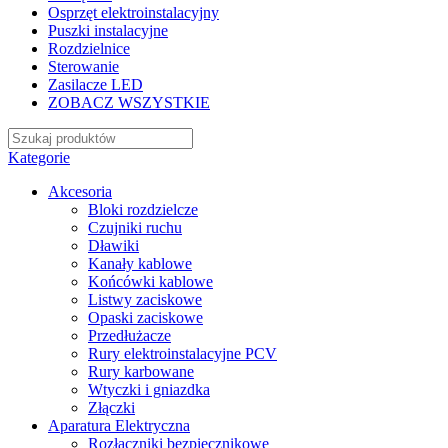
Osprzęt elektroinstalacyjny
Puszki instalacyjne
Rozdzielnice
Sterowanie
Zasilacze LED
ZOBACZ WSZYSTKIE
Kategorie
Akcesoria
Bloki rozdzielcze
Czujniki ruchu
Dławiki
Kanały kablowe
Końcówki kablowe
Listwy zaciskowe
Opaski zaciskowe
Przedłużacze
Rury elektroinstalacyjne PCV
Rury karbowane
Wtyczki i gniazdka
Złączki
Aparatura Elektryczna
Rozłączniki bezpiecznikowe