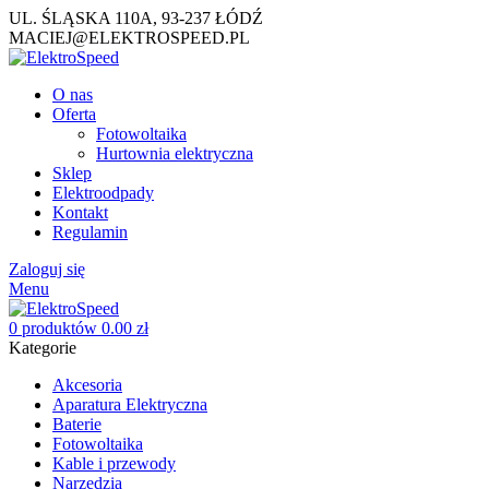
UL. ŚLĄSKA 110A, 93-237 ŁÓDŹ
MACIEJ@ELEKTROSPEED.PL
O nas
Oferta
Fotowoltaika
Hurtownia elektryczna
Sklep
Elektroodpady
Kontakt
Regulamin
Zaloguj się
Menu
0
produktów
0.00
zł
Kategorie
Akcesoria
Aparatura Elektryczna
Baterie
Fotowoltaika
Kable i przewody
Narzędzia