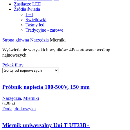
Zasilacze LED
Źródła światła
Led
Świetlówki
Taśmy led
Tradycyjne - żarowe
Strona główna
Narzędzia
Mierniki
Wyświetlanie wszystkich wyników: 4
Posortowane według
najnowszych
Pokaż filtry
Próbnik napiecia 100-500V, 150 mm
Narzędzia
,
Mierniki
6.29
zł
Dodaj do koszyka
Miernik uniwersalny Uni-T UT33B+