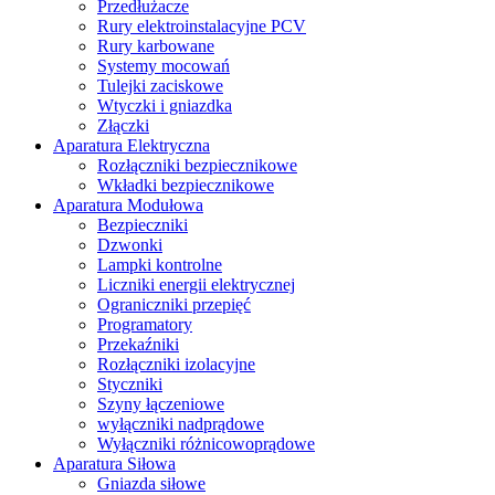
Przedłużacze
Rury elektroinstalacyjne PCV
Rury karbowane
Systemy mocowań
Tulejki zaciskowe
Wtyczki i gniazdka
Złączki
Aparatura Elektryczna
Rozłączniki bezpiecznikowe
Wkładki bezpiecznikowe
Aparatura Modułowa
Bezpieczniki
Dzwonki
Lampki kontrolne
Liczniki energii elektrycznej
Ograniczniki przepięć
Programatory
Przekaźniki
Rozłączniki izolacyjne
Styczniki
Szyny łączeniowe
wyłączniki nadprądowe
Wyłączniki różnicowoprądowe
Aparatura Siłowa
Gniazda siłowe