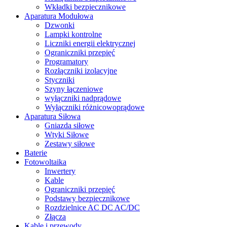
Wkładki bezpiecznikowe
Aparatura Modułowa
Dzwonki
Lampki kontrolne
Liczniki energii elektrycznej
Ograniczniki przepięć
Programatory
Rozłączniki izolacyjne
Styczniki
Szyny łączeniowe
wyłączniki nadprądowe
Wyłączniki różnicowoprądowe
Aparatura Siłowa
Gniazda siłowe
Wtyki Siłowe
Zestawy siłowe
Baterie
Fotowoltaika
Inwertery
Kable
Ograniczniki przepięć
Podstawy bezpiecznikowe
Rozdzielnice AC DC AC/DC
Złącza
Kable i przewody