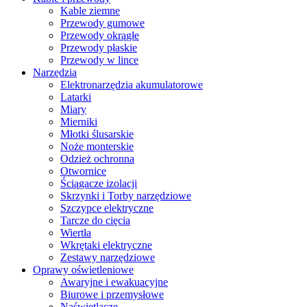
Kable ziemne
Przewody gumowe
Przewody okrągłe
Przewody płaskie
Przewody w lince
Narzędzia
Elektronarzędzia akumulatorowe
Latarki
Miary
Mierniki
Młotki ślusarskie
Noże monterskie
Odzież ochronna
Otwornice
Ściągacze izolacji
Skrzynki i Torby narzędziowe
Szczypce elektryczne
Tarcze do cięcia
Wiertła
Wkrętaki elektryczne
Zestawy narzędziowe
Oprawy oświetleniowe
Awaryjne i ewakuacyjne
Biurowe i przemysłowe
Naświetlacze