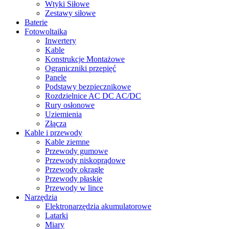
Wtyki Siłowe
Zestawy siłowe
Baterie
Fotowoltaika
Inwertery
Kable
Konstrukcje Montażowe
Ograniczniki przepięć
Panele
Podstawy bezpiecznikowe
Rozdzielnice AC DC AC/DC
Rury osłonowe
Uziemienia
Złącza
Kable i przewody
Kable ziemne
Przewody gumowe
Przewody niskoprądowe
Przewody okrągłe
Przewody płaskie
Przewody w lince
Narzędzia
Elektronarzędzia akumulatorowe
Latarki
Miary