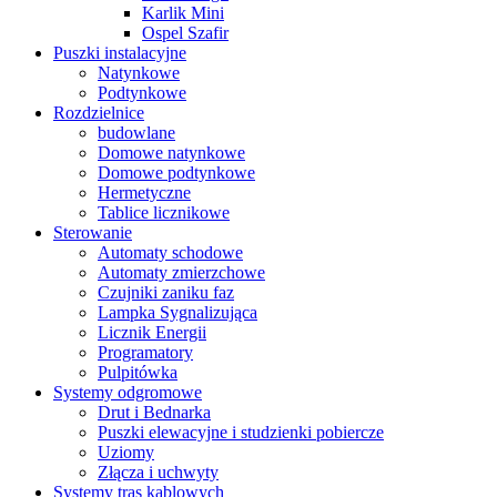
Karlik Mini
Ospel Szafir
Puszki instalacyjne
Natynkowe
Podtynkowe
Rozdzielnice
budowlane
Domowe natynkowe
Domowe podtynkowe
Hermetyczne
Tablice licznikowe
Sterowanie
Automaty schodowe
Automaty zmierzchowe
Czujniki zaniku faz
Lampka Sygnalizująca
Licznik Energii
Programatory
Pulpitówka
Systemy odgromowe
Drut i Bednarka
Puszki elewacyjne i studzienki pobiercze
Uziomy
Złącza i uchwyty
Systemy tras kablowych