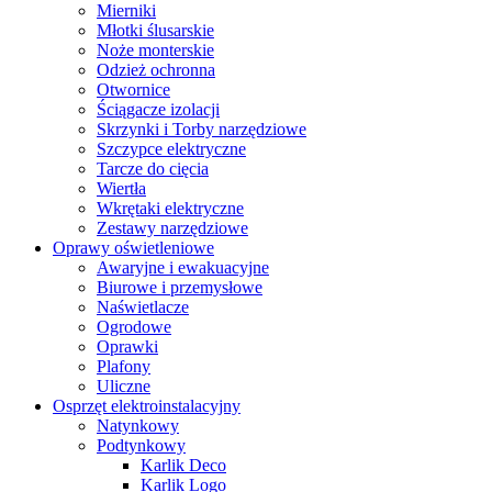
Mierniki
Młotki ślusarskie
Noże monterskie
Odzież ochronna
Otwornice
Ściągacze izolacji
Skrzynki i Torby narzędziowe
Szczypce elektryczne
Tarcze do cięcia
Wiertła
Wkrętaki elektryczne
Zestawy narzędziowe
Oprawy oświetleniowe
Awaryjne i ewakuacyjne
Biurowe i przemysłowe
Naświetlacze
Ogrodowe
Oprawki
Plafony
Uliczne
Osprzęt elektroinstalacyjny
Natynkowy
Podtynkowy
Karlik Deco
Karlik Logo