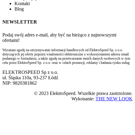
Kontakt
Blog
NEWSLETTER
Podaj swój adres e-mail, aby być na bieżąco z najnowszymi
ofertami!
Wyrażam zgodę na otrzymywanie informacji handlowych od ElektroSpeed Sp. z o.o.
dotyczących jej oferty poprzez wiadomości elektroniczne z wykorzystaniem adresu email
podanego w formularzu, a także zgodę na przetwarzanie moich danych osobowych w tym
celu przez ElektroSpeed Sp. z o.o. oraz w celach promocji, reklamy i badania rynku usług
ELEKTROSPEED Sp z o.o.
ul. Śląska 110a, 93-237 Łódź
NIP: 9820381862
© 2023 ElektroSpeed. Wszelkie prawa zastrzeżone.
Wykonanie:
THE NEW LOOK