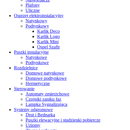
Plafony
Uliczne
Osprzęt elektroinstalacyjny
Natynkowy
Podtynkowy
Karlik Deco
Karlik Logo
Karlik Mini
Ospel Szafir
Puszki instalacyjne
Natynkowe
Podtynkowe
Rozdzielnice
Domowe natynkowe
Domowe podtynkowe
Hermetyczne
Sterowanie
Automaty zmierzchowe
Czujniki zaniku faz
Lampka Sygnalizująca
Systemy odgromowe
Drut i Bednarka
Puszki elewacyjne i studzienki pobiercze
Uziomy