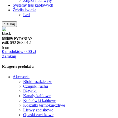
Złącza i uchwyty
Systemy tras kablowych
Źródła światła
Led
Szukaj
MASZ PYTANIA?
+48 692 868 912
0
produktów
0.00
zł
Zamknij
Kategorie produktów
Akcesoria
Bloki rozdzielcze
Czujniki ruchu
Dławiki
Kanały kablowe
Końcówki kablowe
Koszulki termokurczliwe
Listwy zaciskowe
Opaski zaciskowe