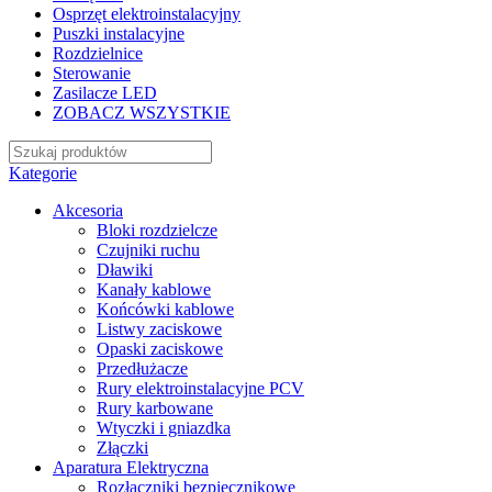
Osprzęt elektroinstalacyjny
Puszki instalacyjne
Rozdzielnice
Sterowanie
Zasilacze LED
ZOBACZ WSZYSTKIE
Kategorie
Akcesoria
Bloki rozdzielcze
Czujniki ruchu
Dławiki
Kanały kablowe
Końcówki kablowe
Listwy zaciskowe
Opaski zaciskowe
Przedłużacze
Rury elektroinstalacyjne PCV
Rury karbowane
Wtyczki i gniazdka
Złączki
Aparatura Elektryczna
Rozłączniki bezpiecznikowe