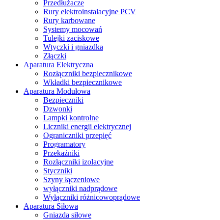
Przedłużacze
Rury elektroinstalacyjne PCV
Rury karbowane
Systemy mocowań
Tulejki zaciskowe
Wtyczki i gniazdka
Złączki
Aparatura Elektryczna
Rozłączniki bezpiecznikowe
Wkładki bezpiecznikowe
Aparatura Modułowa
Bezpieczniki
Dzwonki
Lampki kontrolne
Liczniki energii elektrycznej
Ograniczniki przepięć
Programatory
Przekaźniki
Rozłączniki izolacyjne
Styczniki
Szyny łączeniowe
wyłączniki nadprądowe
Wyłączniki różnicowoprądowe
Aparatura Siłowa
Gniazda siłowe