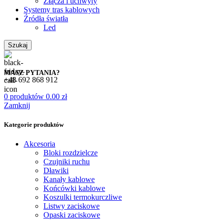
Złącza i uchwyty
Systemy tras kablowych
Źródła światła
Led
Szukaj
MASZ PYTANIA?
+48 692 868 912
0
produktów
0.00
zł
Zamknij
Kategorie produktów
Akcesoria
Bloki rozdzielcze
Czujniki ruchu
Dławiki
Kanały kablowe
Końcówki kablowe
Koszulki termokurczliwe
Listwy zaciskowe
Opaski zaciskowe