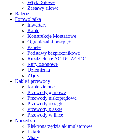
Wtyki Siłowe
Zestawy siłowe
Baterie
Fotowoltaika
Inwertery
Kable
Konstrukcje Montażowe
Ograniczniki przepięć
Panele
Podstawy bezpiecznikowe
Rozdzielnice AC DC AC/DC
Rury osłonowe
Uziemienia
Złącza
Kable i przewody
Kable ziemne
Przewody gumowe
Przewody niskoprądowe
Przewody okrągłe
Przewody płaskie
Przewody w lince
Narzędzia
Elektronarzędzia akumulatorowe
Latarki
Miary