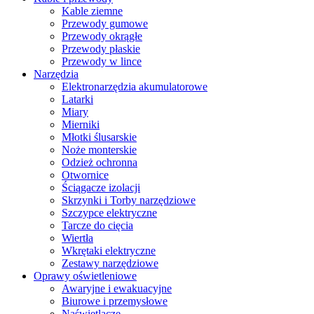
Kable ziemne
Przewody gumowe
Przewody okrągłe
Przewody płaskie
Przewody w lince
Narzędzia
Elektronarzędzia akumulatorowe
Latarki
Miary
Mierniki
Młotki ślusarskie
Noże monterskie
Odzież ochronna
Otwornice
Ściągacze izolacji
Skrzynki i Torby narzędziowe
Szczypce elektryczne
Tarcze do cięcia
Wiertła
Wkrętaki elektryczne
Zestawy narzędziowe
Oprawy oświetleniowe
Awaryjne i ewakuacyjne
Biurowe i przemysłowe
Naświetlacze