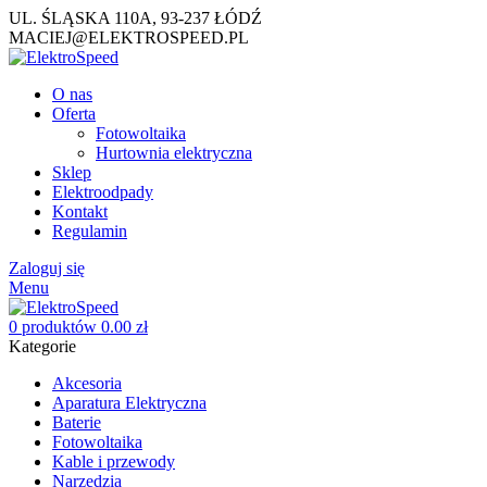
UL. ŚLĄSKA 110A, 93-237 ŁÓDŹ
MACIEJ@ELEKTROSPEED.PL
O nas
Oferta
Fotowoltaika
Hurtownia elektryczna
Sklep
Elektroodpady
Kontakt
Regulamin
Zaloguj się
Menu
0
produktów
0.00
zł
Kategorie
Akcesoria
Aparatura Elektryczna
Baterie
Fotowoltaika
Kable i przewody
Narzędzia