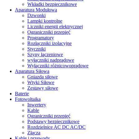
Wkładki bezpiecznikowe
Aparatura Modułowa
Dzwonki
Lampki kontrolne
Liczniki energii elektrycznej
Ograniczniki przepięć
Programatory
Rozłączniki izolacyjne
Styczniki
Szyny łączeniowe
wyłączniki nadprądowe
Wyłączniki różnicowoprądowe
Aparatura Siłowa
Gniazda siłowe
Wtyki Siłowe
Zestawy siłowe
Baterie
Fotowoltaika
Inwertery
Kable
Ograniczniki przepięć
Podstawy bezpiecznikowe
Rozdzielnice AC DC AC/DC
Złącza
Kable i przewody