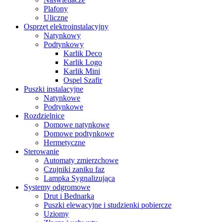
Plafony
Uliczne
Osprzęt elektroinstalacyjny
Natynkowy
Podtynkowy
Karlik Deco
Karlik Logo
Karlik Mini
Ospel Szafir
Puszki instalacyjne
Natynkowe
Podtynkowe
Rozdzielnice
Domowe natynkowe
Domowe podtynkowe
Hermetyczne
Sterowanie
Automaty zmierzchowe
Czujniki zaniku faz
Lampka Sygnalizująca
Systemy odgromowe
Drut i Bednarka
Puszki elewacyjne i studzienki pobiercze
Uziomy