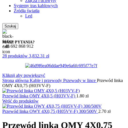
Złącza i uchwyty
Systemy tras kablowych
Źródła światła
Led
Szukaj
MASZ PYTANIA?
+48 692 868 912
28
produktów
3,832.31
zł
Kliknij aby powiększyć
Strona główna
Kable i przewody
Przewody w lince
Przewód linka
OMY 4X0,75 (H03VV-F)
Przewód linka OMY 4X0,5 (H03VV-F)
1.80
zł
Wróć do produktów
Przewód linka OWY 4X0,75 (H05VV-F) 300/500V
2.70
zł
Przewód linka OMY 4X0,75