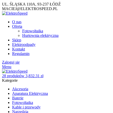
UL. ŚLĄSKA 110A, 93-237 ŁÓDŹ
MACIEJ@ELEKTROSPEED.PL
O nas
Oferta
Fotowoltaika
Hurtownia elektryczna
Sklep
Elektroodpady
Kontakt
Regulamin
Zaloguj się
Menu
28
produktów
3,832.31
zł
Kategorie
Akcesoria
Aparatura Elektryczna
Baterie
Fotowoltaika
Kable i przewody
Narzędzia