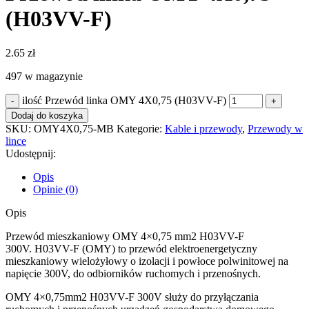
(H03VV-F)
2.65
zł
497 w magazynie
ilość Przewód linka OMY 4X0,75 (H03VV-F)
Dodaj do koszyka
SKU:
OMY4X0,75-MB
Kategorie:
Kable i przewody
,
Przewody w
lince
Udostępnij:
Opis
Opinie (0)
Opis
Przewód mieszkaniowy OMY 4×0,75 mm2 H03VV-F
300V. H03VV-F (OMY) to przewód elektroenergetyczny
mieszkaniowy wielożyłowy o izolacji i powłoce polwinitowej na
napięcie 300V, do odbiorników ruchomych i przenośnych.
OMY 4×0,75mm2 H03VV-F 300V służy do przyłączania