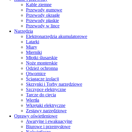
Kable ziemne
Przewody gumowe
Przewody okrągłe
Przewody płaskie
Przewody w lince
Narzędzia
Elektronarzędzia akumulatorowe
Latarki
Miary
Mierniki
Młotki ślusarskie
Noże monterskie
Odzież ochronna
Otwornice
Ściągacze izolacji
Skrzynki i Torby narzędziowe
Szczypce elektryczne
Tarcze do cięcia
Wiertła
Wkrętaki elektryczne
Zestawy narzędziowe
Oprawy oświetleniowe
Awaryjne i ewakuacyjne
Biurowe i przemysłowe
Naświetlacze