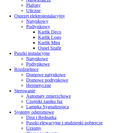
Plafony
Uliczne
Osprzęt elektroinstalacyjny
Natynkowy
Podtynkowy
Karlik Deco
Karlik Logo
Karlik Mini
Ospel Szafir
Puszki instalacyjne
Natynkowe
Podtynkowe
Rozdzielnice
Domowe natynkowe
Domowe podtynkowe
Hermetyczne
Sterowanie
Automaty zmierzchowe
Czujniki zaniku faz
Lampka Sygnalizująca
Systemy odgromowe
Drut i Bednarka
Puszki elewacyjne i studzienki pobiercze
Uziomy