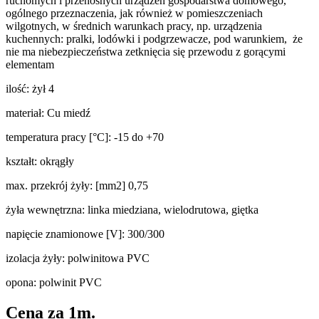
ruchomych i przenośnych urządzeń gospodarstwa domowego,
ogólnego przeznaczenia, jak również w pomieszczeniach
wilgotnych, w średnich warunkach pracy, np. urządzenia
kuchennych: pralki, lodówki i podgrzewacze, pod warunkiem, że
nie ma niebezpieczeństwa zetknięcia się przewodu z gorącymi
elementam
ilość: żył 4
materiał: Cu miedź
temperatura pracy [°C]: -15 do +70
kształt: okrągły
max. przekrój żyły: [mm2] 0,75
żyła wewnętrzna: linka miedziana, wielodrutowa, giętka
napięcie znamionowe [V]: 300/300
izolacja żyły: polwinitowa PVC
opona: polwinit PVC
Cena za 1m.