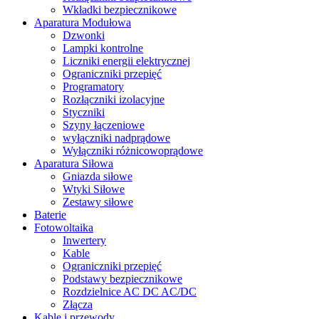
Wkładki bezpiecznikowe
Aparatura Modułowa
Dzwonki
Lampki kontrolne
Liczniki energii elektrycznej
Ograniczniki przepięć
Programatory
Rozłączniki izolacyjne
Styczniki
Szyny łączeniowe
wyłączniki nadprądowe
Wyłączniki różnicowoprądowe
Aparatura Siłowa
Gniazda siłowe
Wtyki Siłowe
Zestawy siłowe
Baterie
Fotowoltaika
Inwertery
Kable
Ograniczniki przepięć
Podstawy bezpiecznikowe
Rozdzielnice AC DC AC/DC
Złącza
Kable i przewody