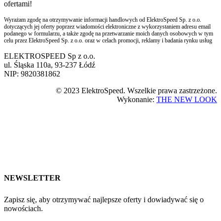
ofertami!
Wyrażam zgodę na otrzymywanie informacji handlowych od ElektroSpeed Sp. z o.o.
dotyczących jej oferty poprzez wiadomości elektroniczne z wykorzystaniem adresu email
podanego w formularzu, a także zgodę na przetwarzanie moich danych osobowych w tym
celu przez ElektroSpeed Sp. z o.o. oraz w celach promocji, reklamy i badania rynku usług
ELEKTROSPEED Sp z o.o.
ul. Śląska 110a, 93-237 Łódź
NIP: 9820381862
© 2023 ElektroSpeed. Wszelkie prawa zastrzeżone.
Wykonanie:
THE NEW LOOK
NEWSLETTER
Zapisz się, aby otrzymywać najlepsze oferty i dowiadywać się o
nowościach.