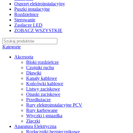
Osprzęt elektroinstalacyjny
Puszki instalacyjne
Rozdzielnice
Sterowanie
Zasilacze LED
ZOBACZ WSZYSTKIE
Kategorie
Akcesoria
Bloki rozdzielcze
Czujniki ruchu
Dławiki
Kanały kablowe
Końcówki kablowe
Listwy zaciskowe
Opaski zaciskowe
Przedłużacze
Rury elektroinstalacyjne PCV
Rury karbowane
Wtyczki i gniazdka
Złączki
Aparatura Elektryczna
Rozłączniki bezpiecznikowe