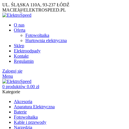
UL. ŚLĄSKA 110A, 93-237 ŁÓDŹ
MACIEJ@ELEKTROSPEED.PL
O nas
Oferta
Fotowoltaika
Hurtownia elektryczna
Sklep
Elektroodpady
Kontakt
Regulamin
Zaloguj się
Menu
0
produktów
0.00
zł
Kategorie
Akcesoria
Aparatura Elektryczna
Baterie
Fotowoltaika
Kable i przewody
Narzędzia