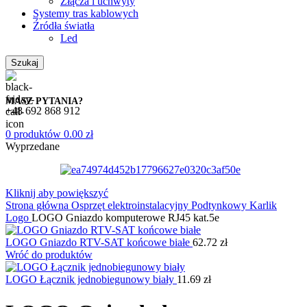
Złącza i uchwyty
Systemy tras kablowych
Źródła światła
Led
Szukaj
MASZ PYTANIA?
+48 692 868 912
0
produktów
0.00
zł
Wyprzedane
Kliknij aby powiększyć
Strona główna
Osprzęt elektroinstalacyjny
Podtynkowy
Karlik
Logo
LOGO Gniazdo komputerowe RJ45 kat.5e
LOGO Gniazdo RTV-SAT końcowe białe
62.72
zł
Wróć do produktów
LOGO Łącznik jednobiegunowy biały
11.69
zł