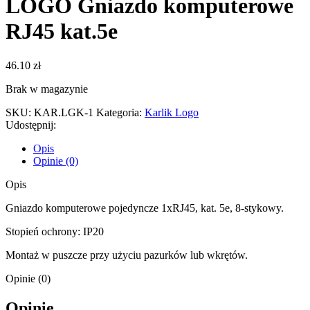
LOGO Gniazdo komputerowe
RJ45 kat.5e
46.10
zł
Brak w magazynie
SKU:
KAR.LGK-1
Kategoria:
Karlik Logo
Udostępnij:
Opis
Opinie (0)
Opis
Gniazdo komputerowe pojedyncze 1xRJ45, kat. 5e, 8-stykowy.
Stopień ochrony: IP20
Montaż w puszcze przy użyciu pazurków lub wkrętów.
Opinie (0)
Opinie