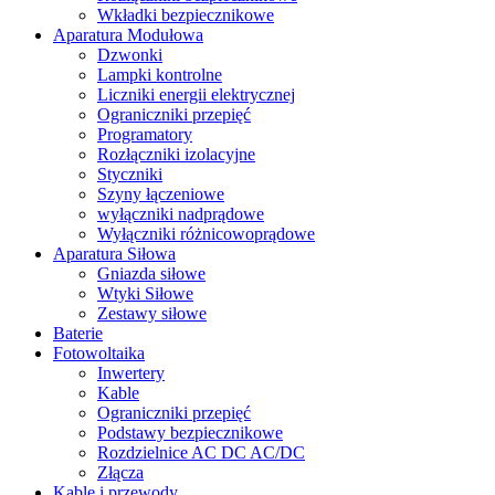
Wkładki bezpiecznikowe
Aparatura Modułowa
Dzwonki
Lampki kontrolne
Liczniki energii elektrycznej
Ograniczniki przepięć
Programatory
Rozłączniki izolacyjne
Styczniki
Szyny łączeniowe
wyłączniki nadprądowe
Wyłączniki różnicowoprądowe
Aparatura Siłowa
Gniazda siłowe
Wtyki Siłowe
Zestawy siłowe
Baterie
Fotowoltaika
Inwertery
Kable
Ograniczniki przepięć
Podstawy bezpiecznikowe
Rozdzielnice AC DC AC/DC
Złącza
Kable i przewody