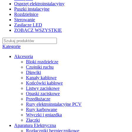
Osprzęt elektroinstalacyjny
Puszki instalacyjne
Rozdzielnice
Sterowanie
Zasilacze LED
ZOBACZ WSZYSTKIE
Kategorie
Akcesoria
Bloki rozdzielcze
Czujniki ruchu
Dławiki
Kanały kablowe
Końcówki kablowe
Listwy zaciskowe
Opaski zaciskowe
Przedłużacze
Rury elektroinstalacyjne PCV
Rury karbowane
Wtyczki i gniazdka
Złączki
Aparatura Elektryczna
Rozłączniki bezpiecznikowe