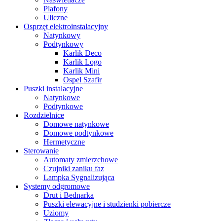
Plafony
Uliczne
Osprzęt elektroinstalacyjny
Natynkowy
Podtynkowy
Karlik Deco
Karlik Logo
Karlik Mini
Ospel Szafir
Puszki instalacyjne
Natynkowe
Podtynkowe
Rozdzielnice
Domowe natynkowe
Domowe podtynkowe
Hermetyczne
Sterowanie
Automaty zmierzchowe
Czujniki zaniku faz
Lampka Sygnalizująca
Systemy odgromowe
Drut i Bednarka
Puszki elewacyjne i studzienki pobiercze
Uziomy