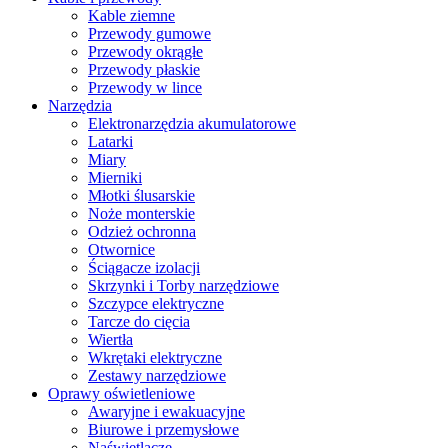
Kable ziemne
Przewody gumowe
Przewody okrągłe
Przewody płaskie
Przewody w lince
Narzędzia
Elektronarzędzia akumulatorowe
Latarki
Miary
Mierniki
Młotki ślusarskie
Noże monterskie
Odzież ochronna
Otwornice
Ściągacze izolacji
Skrzynki i Torby narzędziowe
Szczypce elektryczne
Tarcze do cięcia
Wiertła
Wkrętaki elektryczne
Zestawy narzędziowe
Oprawy oświetleniowe
Awaryjne i ewakuacyjne
Biurowe i przemysłowe
Naświetlacze