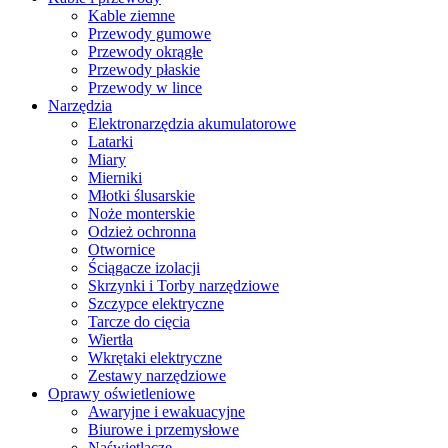
Kable ziemne
Przewody gumowe
Przewody okrągłe
Przewody płaskie
Przewody w lince
Narzędzia
Elektronarzędzia akumulatorowe
Latarki
Miary
Mierniki
Młotki ślusarskie
Noże monterskie
Odzież ochronna
Otwornice
Ściągacze izolacji
Skrzynki i Torby narzędziowe
Szczypce elektryczne
Tarcze do cięcia
Wiertła
Wkrętaki elektryczne
Zestawy narzędziowe
Oprawy oświetleniowe
Awaryjne i ewakuacyjne
Biurowe i przemysłowe
Naświetlacze