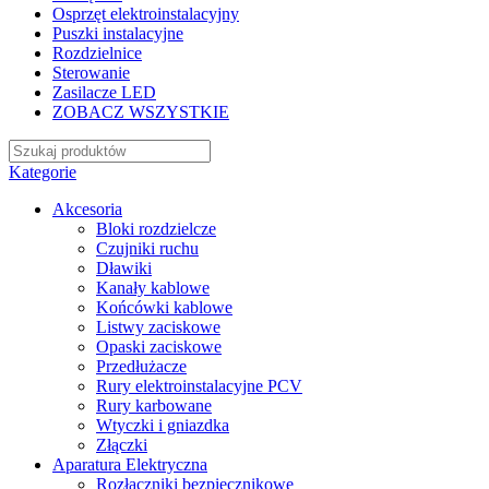
Osprzęt elektroinstalacyjny
Puszki instalacyjne
Rozdzielnice
Sterowanie
Zasilacze LED
ZOBACZ WSZYSTKIE
Kategorie
Akcesoria
Bloki rozdzielcze
Czujniki ruchu
Dławiki
Kanały kablowe
Końcówki kablowe
Listwy zaciskowe
Opaski zaciskowe
Przedłużacze
Rury elektroinstalacyjne PCV
Rury karbowane
Wtyczki i gniazdka
Złączki
Aparatura Elektryczna
Rozłączniki bezpiecznikowe