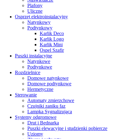
Plafony
Uliczne
Osprzęt elektroinstalacyjny
Natynkowy
Podtynkowy
Karlik Deco
Karlik Logo
Karlik Mini
Ospel Szafir
Puszki instalacyjne
Natynkowe
Podtynkowe
Rozdzielnice
Domowe natynkowe
Domowe podtynkowe
Hermetyczne
Sterowanie
Automaty zmierzchowe
Czujniki zaniku faz
Lampka Sygnalizująca
Systemy odgromowe
Drut i Bednarka
Puszki elewacyjne i studzienki pobiercze
Uziomy