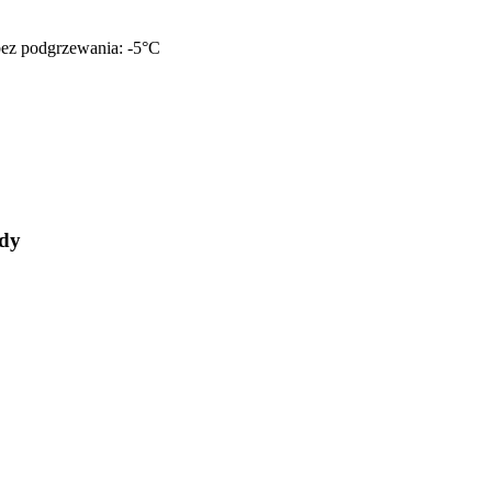
 bez podgrzewania: -5°C
ody