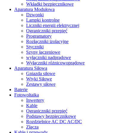
Wkładki bezpiecznikowe
Aparatura Modułowa
Dzwonki
Lampki kontrolne
Liczniki energii elektrycznej
Ograniczniki przepięć
Programatory
Rozłączniki izolacyjne
Styczniki
Szyny łączeniowe
wyłączniki nadprądowe
Wyłączniki różnicowoprądowe
Aparatura Siłowa
Gniazda siłowe
Wtyki Siłowe
Zestawy siłowe
Baterie
Fotowoltaika
Inwertery
Kable
Ograniczniki przepięć
Podstawy bezpiecznikowe
Rozdzielnice AC DC AC/DC
Złącza
Kable i przewody