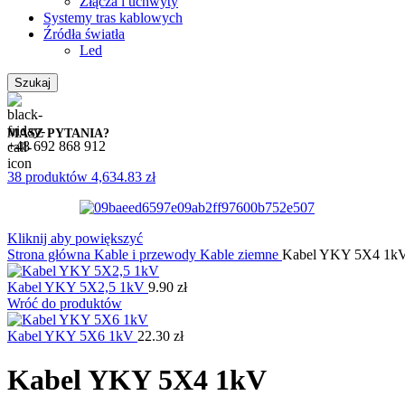
Złącza i uchwyty
Systemy tras kablowych
Źródła światła
Led
Szukaj
MASZ PYTANIA?
+48 692 868 912
38
produktów
4,634.83
zł
Kliknij aby powiększyć
Strona główna
Kable i przewody
Kable ziemne
Kabel YKY 5X4 1k
Kabel YKY 5X2,5 1kV
9.90
zł
Wróć do produktów
Kabel YKY 5X6 1kV
22.30
zł
Kabel YKY 5X4 1kV