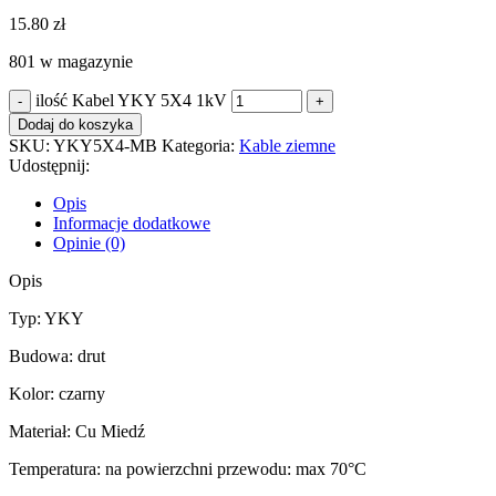
15.80
zł
801 w magazynie
ilość Kabel YKY 5X4 1kV
Dodaj do koszyka
SKU:
YKY5X4-MB
Kategoria:
Kable ziemne
Udostępnij:
Opis
Informacje dodatkowe
Opinie (0)
Opis
Typ: YKY
Budowa: drut
Kolor: czarny
Materiał: Cu Miedź
Temperatura: na powierzchni przewodu: max 70°C